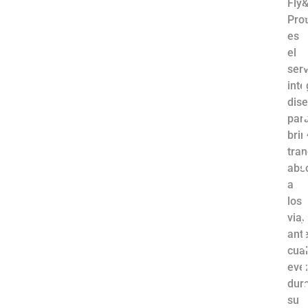
Fly
Pro
i
es
el
serv
i
inte
dis
par
brin
tran
i
abs
a
los
viaj
l
ant
cual
i
eve
dur
su