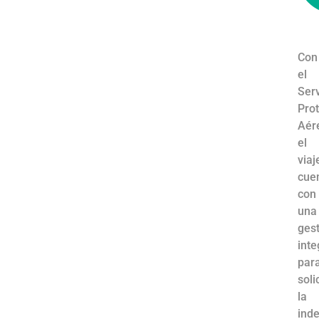
Con
el
Serv
Pro
Aér
el
viaj
cue
con
una
ges
inte
par
soli
la
ind