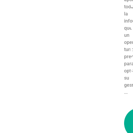
tod
i
la
inf
que
un
ope
turí
pre
par
opt
su
ges
...
l