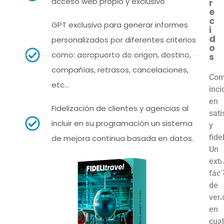
acceso web propio y exclusivo
r
e
c
GPT exclusivo para generar informes
i
d
personalizados por diferentes criterios
o
como: aeropuerto de origen, destino,
s
compañías, retrasos, cancelaciones,
Con
etc...
inci
en
Fidelización de clientes y agencias al
sati
incluir en su programación un sistema
y
fide
de mejora continua basada en datos.
Un
extr
fáci
de
ven
en
cual