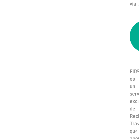
i
via..
i
l
FIDE
es
un
serv
excl
de
Rec
Trav
que
apo