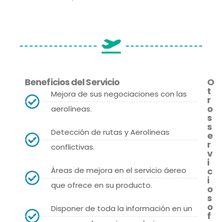
Beneficios del Servicio
O
t
Mejora de sus negociaciones con las
r
o
aerolíneas.
s
s
Detección de rutas y Aerolíneas
e
r
conflictivas.
v
i
Áreas de mejora en el servicio áereo
c
i
que ofrece en su producto.
o
s
o
Disponer de toda la información en un
f