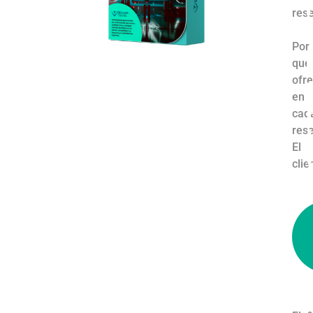
i
res
Por
i
qué
ofre
en
cad
res
l
El
clien