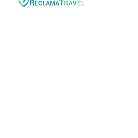
Parque Tecnológico
Calle Juan del Cierva, 10 –
Despacho 7
46980 – Paterna
(Valencia)
Accesos web
✓
Inicio
✓
Acceso clientes
✓
Nuestros servicios
✓
Actualidad y noticias
✓
Conócenos
Enlaces de interés
✓
Términos y condiciones