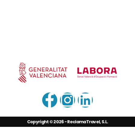
✓
Política de privacidad
✓
Aviso legal
✓
Lista de precios
✓
Preguntas frecuentes
+34 960 660 283
Copyright © 2026 - ReclamaTravel, S.L.