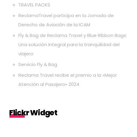
TRAVEL PACKS
ReclamaTravel participa en la Jornada de
Derecho de Aviación de la ICAM
Fly & Bag de Reclama Travel y Blue Ribbon Bags:
Una solución integral para la tranquilidad del
viajero
Servicio Fly & Bag
Reclama Travel recibe el premio a la «Mejor
Atención al Pasajero» 2024
Flickr Widget