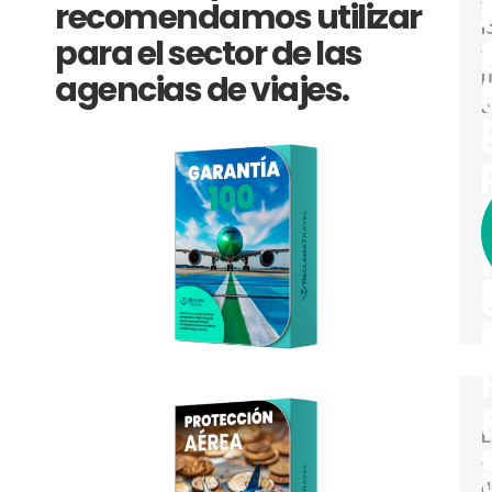
j
e
recomendamos utilizar
l
para el sector de las
v
agencias de viajes.
U
a
l
i
i
l
L
e
d