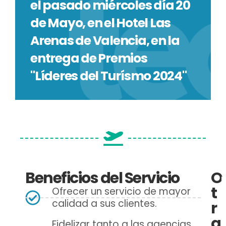
el pasado miércoles día 20
:
de Mayo, en el Hotel Las
Arenas de Valencia, en la
entrega de Premios
"Líderes del Turísmo 2024"
l
Beneficios del Servicio
O
i
t
Ofrecer un servicio de mayor
calidad a sus clientes.
r
a
Fidelizar tanto a las agencias