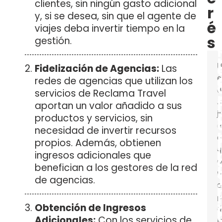
clientes, sin ningún gasto adicional
l
r
y, si se desea, sin que el agente de
é
viajes deba invertir tiempo en la
s
gestión.
i
U
Fidelización de Agencias:
Las
e
redes de agencias que utilizan los
d
servicios de Reclama Travel
a
l
aportan un valor añadido a sus
j
l
productos y servicios, sin
e
necesidad de invertir recursos
e
propios. Además, obtienen
q
i
ingresos adicionales que
c
benefician a los gestores de la red
l
n
de agencias.
e
i
p
Obtención de Ingresos
i
d
Adicionales:
Con los servicios de
l