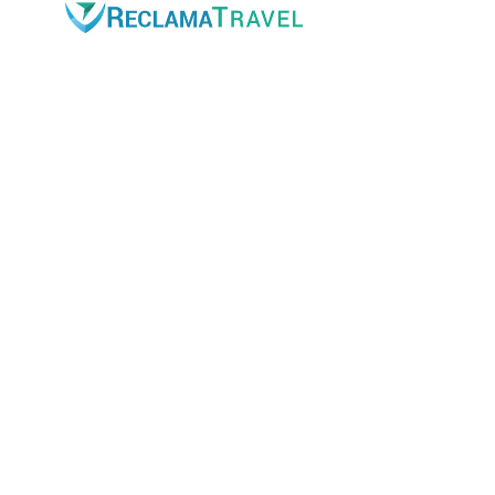
Parque Tecnológico
Calle Juan del Cierva, 10 –
Despacho 7
46980 – Paterna
(Valencia)
Accesos web
✓
Inicio
✓
Acceso clientes
✓
Nuestros servicios
✓
Actualidad y noticias
✓
Conócenos
Enlaces de interés
✓
Términos y condiciones