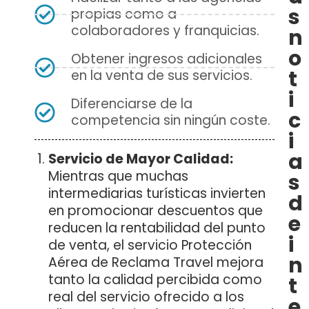
i
s
propias como a
i
colaboradores y franquicias.
n
l
o
Obtener ingresos adicionales
t
en la venta de sus servicios.
i
i
Diferenciarse de la
c
competencia sin ningún coste.
i
a
Servicio de Mayor Calidad:
Mientras que muchas
s
l
intermediarias turísticas invierten
d
en promocionar descuentos que
e
l
reducen la rentabilidad del punto
i
de venta, el servicio Protección
n
Aérea de Reclama Travel mejora
l
I
tanto la calidad percibida como
t
real del servicio ofrecido a los
e