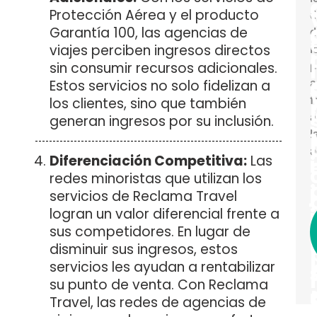
Protección Aérea y el producto
d
Garantía 100, las agencias de
d
viajes perciben ingresos directos
l
l
l
sin consumir recursos adicionales.
p
Estos servicios no solo fidelizan a
a
f
los clientes, sino que también
l
a
generan ingresos por su inclusión.
l
a
Diferenciación Competitiva:
Las
i
redes minoristas que utilizan los
j
servicios de Reclama Travel
j
logran un valor diferencial frente a
sus competidores. En lugar de
disminuir sus ingresos, estos
servicios les ayudan a rentabilizar
su punto de venta. Con Reclama
Travel, las redes de agencias de