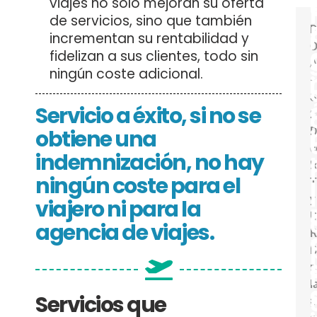
viajes no solo mejoran su oferta
de servicios, sino que también
D
i
incrementan su rentabilidad y
O
fidelizan a sus clientes, todo sin
A
ningún coste adicional.
i
–
S
Servicio a éxito, si no se
2
obtiene una
D
i
c
indemnización, no hay
l
R
ningún coste para el
T
l
l
l
y
viajero ni para la
B
agencia de viajes.
R
B
r
l
Servicios que
p